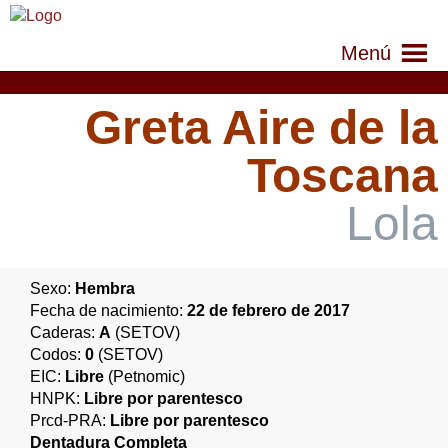
Menú
Greta Aire de la
Toscana
Lola
Sexo:
Hembra
Fecha de nacimiento:
22 de febrero de 2017
Caderas:
A
(SETOV)
Codos:
0
(SETOV)
EIC:
Libre
(Petnomic)
HNPK:
Libre por parentesco
Prcd-PRA:
Libre por parentesco
Dentadura Completa