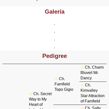
Galería
Pedigree
◉
Ch. Charm
Bluveil Mr.
Dancy
◉
Ch.
Farnfield
◉
Ch.
Topo Gigio
Kimvalley
◉
Ch. Secret
Star Attraction
Way to My
of Farnfield
Heart of
◉
Ch. Salty