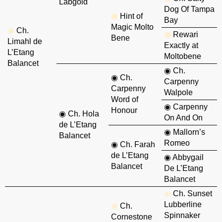
Labgold
Dog Of Tampa
◉
Hint of
Bay
Magic Molto
◉
Ch.
◉
Rewari
Bene
Limahl de
Exactly at
L’Etang
Moltobene
Balancet
◉
Ch.
◉
Ch.
Carpenny
Carpenny
Walpole
Word of
◉
Carpenny
Honour
◉
Ch. Hola
On And On
de L’Etang
◉
Mallorn’s
Balancet
Romeo
◉
Ch. Farah
de L’Etang
◉
Abbygail
Balancet
De L’Etang
Balancet
◉
Ch. Sunset
Lubberline
◉
Ch.
Spinnaker
Cornestone