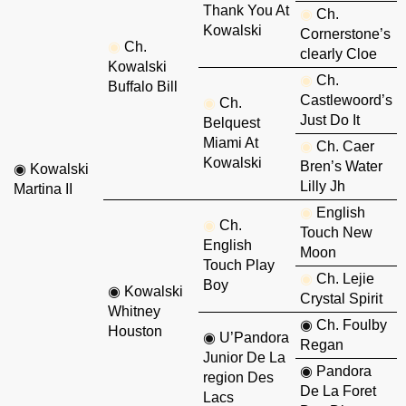
Thank You At
◉
Ch.
Kowalski
Cornerstone’s
◉
Ch.
clearly Cloe
Kowalski
◉
Ch.
Buffalo Bill
Castlewoord’s
◉
Ch.
Just Do It
Belquest
Miami At
◉
Ch. Caer
Kowalski
Bren’s Water
◉
Kowalski
Lilly Jh
Martina II
◉
English
◉
Ch.
Touch New
English
Moon
Touch Play
◉
Ch. Lejie
Boy
◉
Kowalski
Crystal Spirit
Whitney
◉
Ch. Foulby
Houston
◉
U’Pandora
Regan
Junior De La
◉
Pandora
region Des
De La Foret
Lacs