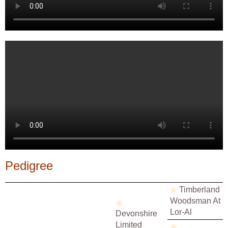
Pedigree
◉
Timberland
Woodsman At
◉
Lor-Al
Devonshire
Limited
◉