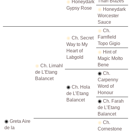
Than Blazes
◉
Honeydark
Gypsy Rose
◉
Honeydark
Worcester
Sauce
◉
Ch.
Farnfield
◉
Ch. Secret
Topo Gigio
Way to My
Heart of
◉
Hint of
Labgold
Magic Molto
Bene
◉
Ch. Limahl
de L’Etang
◉
Ch.
Balancet
Carpenny
Word of
◉
Ch. Hola
Honour
de L’Etang
Balancet
◉
Ch. Farah
de L’Etang
Balancet
◉
Greta Aire
◉
Ch.
de la
Cornestone