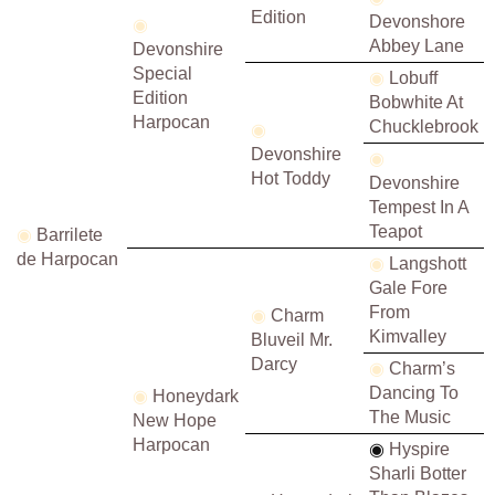
Edition
Devonshore
◉
Abbey Lane
Devonshire
Special
◉
Lobuff
Edition
Bobwhite At
Harpocan
Chucklebrook
◉
Devonshire
◉
Hot Toddy
Devonshire
Tempest In A
Teapot
◉
Barrilete
de Harpocan
◉
Langshott
Gale Fore
From
◉
Charm
Kimvalley
Bluveil Mr.
Darcy
◉
Charm’s
Dancing To
◉
Honeydark
The Music
New Hope
Harpocan
◉
Hyspire
Sharli Botter