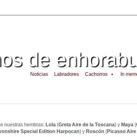
os de enhora
Noticias
Labradores
Cachorros
In mem
de nuestras hembras:
Lola
(
Greta Aire de la Toscana
) y
Maya
(
vonshire Special Edition Harpocan
) y
Roscón
(
Picasso Aire