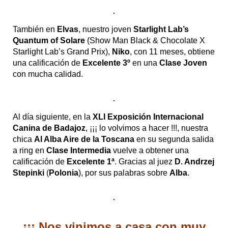
También en
Elvas
, nuestro joven
Starlight Lab’s
Quantum of Solare
(Show Man Black & Chocolate X
Starlight Lab’s Grand Prix),
Niko
, con 11 meses, obtiene
una calificación de
Excelente 3º
en una
Clase Joven
con mucha calidad.
Al día siguiente, en la
XLI Exposición Internacional
Canina de Badajoz
, ¡¡¡ lo volvimos a hacer !!!, nuestra
chica
Al Alba Aire de la Toscana
en su segunda salida
a ring en
Clase Intermedia
vuelve a obtener una
calificación de
Excelente 1ª
. Gracias al juez
D. Andrzej
Stepinki
(
Polonia
), por sus palabras sobre
Alba
.
¡¡¡ Nos vinimos a casa con muy