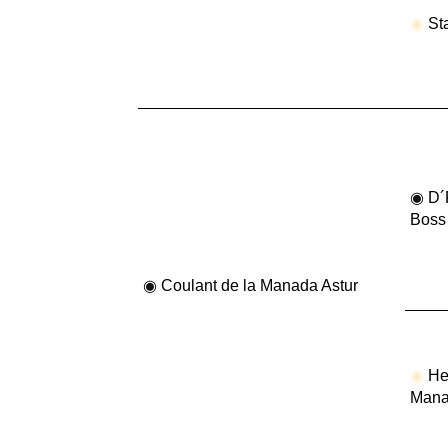
◉
Sta
◉
D´F
Boss
◉
Coulant de la Manada Astur
◉
Hel
Mana