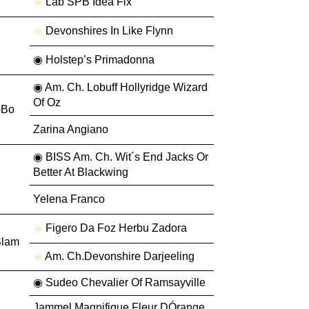
◉
Lab’SPB Idea Fix
◉
Devonshires In Like Flynn
◉
Holstep’s Primadonna
◉
Am. Ch. Lobuff Hollyridge Wizard
Of Oz
-Bo
Zarina Angiano
◉
BISS Am. Ch. Wit´s End Jacks Or
Better At Blackwing
Yelena Franco
◉
Figero Da Foz Herbu Zadora
Slam
◉
Am. Ch.Devonshire Darjeeling
◉
Sudeo Chevalier Of Ramsayville
Jammel Magnifique Fleur DÓrange