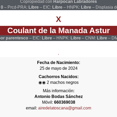
Copropiedad con
Harpocan Labradores
:
0
– Prcd-PRA:
Libre
– EIC:
Libre
– HNPK:
Libre
– Displasia 
X
Coulant de la Manada Astur
por parentesco
– EIC:
Libre
– HNPK:
Libre
– CNM:
Libre
– DM
Fecha de Nacimiento:
25 de mayo de 2024
Cachorros Nacidos:
◉
◉
2 machos negros
Más información:
Antonio Bodas Sánchez
Móvil:
660369038
email:
airedelatoscana@gmail.com