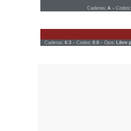
Caderas:
A
– Codos
Caderas:
6:3
– Codos:
0:0
– Ojos:
Libre 