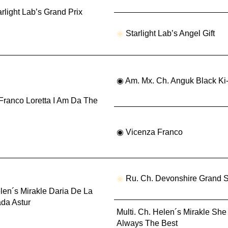
rlight Lab’s Grand Prix
◉
Starlight Lab’s Angel Gift
◉
Am. Mx. Ch. Anguk Black Ki
ranco Loretta I Am Da The
◉
Vicenza Franco
◉
Ru. Ch. Devonshire Grand 
en´s Mirakle Daria De La
da Astur
Multi. Ch. Helen´s Mirakle She
Always The Best