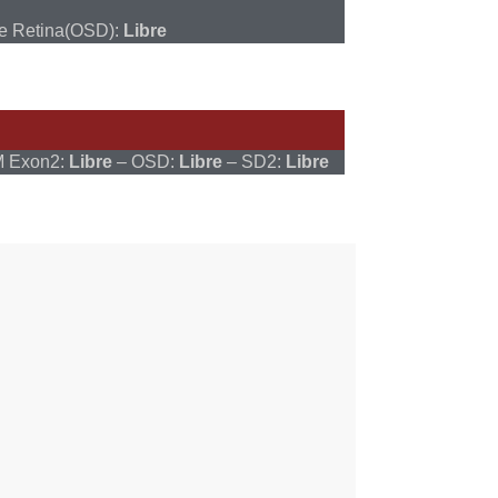
de Retina(OSD):
Libre
 Exon2:
Libre
– OSD:
Libre
– SD2:
Libre