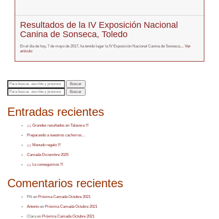
Resultados de la IV Exposición Nacional
Canina de Sonseca, Toledo
En el día de hoy, 7 de mayo de 2017, ha tenido lugar la IV Exposición Nacional Canina de Sonseca,...
Ver
artículo
Buscar
Buscar
Entradas recientes
¡¡¡ Grandes resultados en Talavera !!!
Preparando a nuestros cachorros…
¡¡¡ Menudo regalo !!!
Camada Diciembre 2025
¡¡¡ Lo conseguimos !!!
Comentarios recientes
Pili
en
Próxima Camada Octubre 2021
Antonio
en
Próxima Camada Octubre 2021
Clara
en
Próxima Camada Octubre 2021