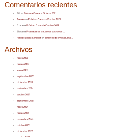
Comentarios recientes
Pili
en
Próxima Camada Octubre 2021
Antonio
en
Próxima Camada Octubre 2021
Clara
en
Próxima Camada Octubre 2021
Elena
en
Presentamos a nuestros cachorros…
Antonio Bodas Sánchez
en
Estamos de enhorabuena…
Archivos
mayo 2026
marzo 2026
enero 2026
septiembre 2025
diciembre 2024
noviembre 2024
octubre 2024
septiembre 2024
mayo 2024
marzo 2024
noviembre 2023
octubre 2023
diciembre 2022