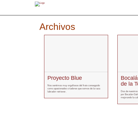
Archivos
Proyecto Blue
Bocalá
de la 
Nos sentimos muy orgullosos del fruto conseguido
como apasionados criadores que somos de la raza
Dos de nuestros
labrador retriever.
por Bocalán Gali
mejorando la cal