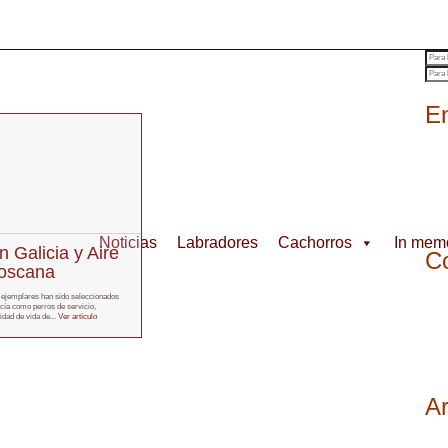
En
Noticias
Labradores
Cachorros
In mem
n Galicia y Aire
Co
Toscana
 ejemplares han sido seleccionados
cía como perros de servicio,
idad de vida de...
Ver artículo
A