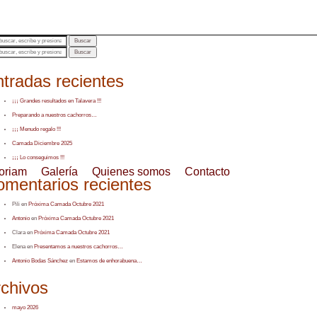
Buscar
Buscar
tradas recientes
¡¡¡ Grandes resultados en Talavera !!!
Preparando a nuestros cachorros…
¡¡¡ Menudo regalo !!!
Camada Diciembre 2025
¡¡¡ Lo conseguimos !!!
oriam
Galería
Quienes somos
Contacto
mentarios recientes
Pili
en
Próxima Camada Octubre 2021
Antonio
en
Próxima Camada Octubre 2021
Clara
en
Próxima Camada Octubre 2021
Elena
en
Presentamos a nuestros cachorros…
Antonio Bodas Sánchez
en
Estamos de enhorabuena…
rchivos
mayo 2026