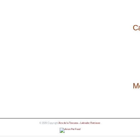
C
M
© 2026 Copyright
Aire de la Toscana – Labrador Retriever
.