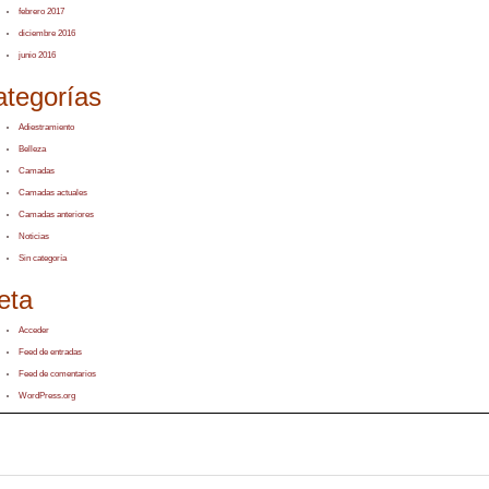
febrero 2017
diciembre 2016
junio 2016
ategorías
Adiestramiento
Belleza
Camadas
Camadas actuales
Camadas anteriores
Noticias
Sin categoría
eta
Acceder
Feed de entradas
Feed de comentarios
WordPress.org