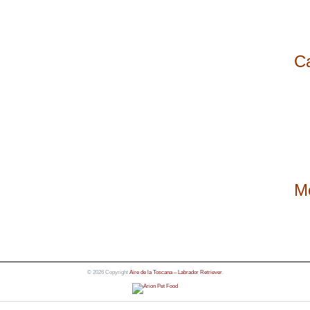
C
M
© 2026 Copyright
Aire de la Toscana – Labrador Retriever
.