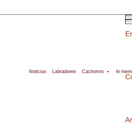
En
Noticias
Labradores
Cachorros
In mem
Co
A