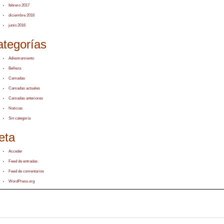
febrero 2017
diciembre 2016
junio 2016
ategorías
Adiestramiento
Belleza
Camadas
Camadas actuales
Camadas anteriores
Noticias
Sin categoría
eta
Acceder
Feed de entradas
Feed de comentarios
WordPress.org