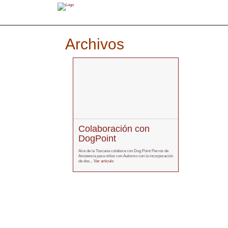
Archivos
Colaboración con
DogPoint
Aire de la Toscana colabora con Dog Point Perros de
Asistencia para niños con Autismo con la incorporación
de dos...
Ver artículo