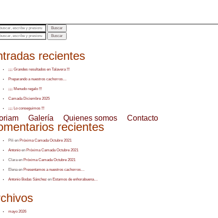
Buscar
Buscar
tradas recientes
¡¡¡ Grandes resultados en Talavera !!!
Preparando a nuestros cachorros…
¡¡¡ Menudo regalo !!!
Camada Diciembre 2025
¡¡¡ Lo conseguimos !!!
oriam
Galería
Quienes somos
Contacto
mentarios recientes
Pili
en
Próxima Camada Octubre 2021
Antonio
en
Próxima Camada Octubre 2021
Clara
en
Próxima Camada Octubre 2021
Elena
en
Presentamos a nuestros cachorros…
Antonio Bodas Sánchez
en
Estamos de enhorabuena…
rchivos
mayo 2026