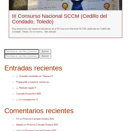
III Consurso Nacional SCCM (Cedillo del
Condado, Toledo)
Hoy estuvimos con nuestros labradores en el III Concurso Nacional SCCM celebrado en Cedillo del
Condado, Toledo. En el mismo...
Ver artículo
Buscar
Buscar
Entradas recientes
¡¡¡ Grandes resultados en Talavera !!!
Preparando a nuestros cachorros…
¡¡¡ Menudo regalo !!!
Camada Diciembre 2025
¡¡¡ Lo conseguimos !!!
Comentarios recientes
Pili
en
Próxima Camada Octubre 2021
Antonio
en
Próxima Camada Octubre 2021
Clara
en
Próxima Camada Octubre 2021