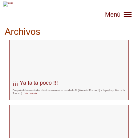
Menú
Archivos
¡¡¡ Ya falta poco !!!
Después de los resultados obtenidos en nuestra camada de Ali (Kowalski Romano I) X Lupa (Lupa Aire de la
Toscana)...
Ver artículo