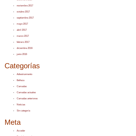
noviembre 2017
octubre 2017
septiembre 2017
mayo 2017
abril 2017
marzo 2017
febrero 2017
diciembre 2016
junio 2016
Categorías
Adiestramiento
Belleza
Camadas
Camadas actuales
Camadas anteriores
Noticias
Sin categoría
Meta
Acceder