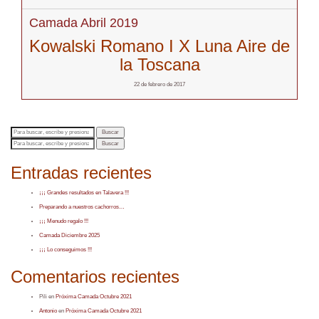
Camada Abril 2019
Kowalski Romano I X Luna Aire de
la Toscana
22 de febrero de 2017
Buscar
Buscar
Entradas recientes
¡¡¡ Grandes resultados en Talavera !!!
Preparando a nuestros cachorros…
¡¡¡ Menudo regalo !!!
Camada Diciembre 2025
¡¡¡ Lo conseguimos !!!
Comentarios recientes
Pili
en
Próxima Camada Octubre 2021
Antonio
en
Próxima Camada Octubre 2021