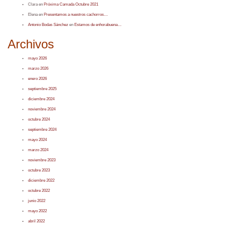
Clara
en
Próxima Camada Octubre 2021
Elena
en
Presentamos a nuestros cachorros…
Antonio Bodas Sánchez
en
Estamos de enhorabuena…
Archivos
mayo 2026
marzo 2026
enero 2026
septiembre 2025
diciembre 2024
noviembre 2024
octubre 2024
septiembre 2024
mayo 2024
marzo 2024
noviembre 2023
octubre 2023
diciembre 2022
octubre 2022
junio 2022
mayo 2022
abril 2022